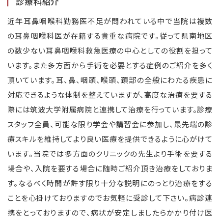
診療科紹介
近年耳鼻咽喉科勤務医不足が問われている中で当院は複数
の耳鼻咽喉科医が在籍する貴重な病院です。従って県南地区
の数少ない耳鼻咽喉科救急医療の中心としての役割を担って
います。また多方面から手術を必要とする症例のご紹介を多く
頂いています。耳、鼻、咽頭、喉頭、頚部の全般にわたる疾患に
対応できるような体制を整えていますが、高度な治療を要する
際には筑波大学附属病院と連携して治療を行っています。診療
スタッフ全員、可能な限り学会や講習会に参加し、最先端の診
療スキルを維持してより良い医療を提供できるように心がけて
います。当院では多方面のクリニックの先生より手術を要する
場合や、入院を要する場合に随時ご紹介頂き治療をしておりま
す。なるべく時間が許す限り十分な説明にのっとり治療をする
ことを心掛けておりますのでお気軽に受診して下さい。病診連
携をとっておりますので、病状が安定しましたらかかり付け医