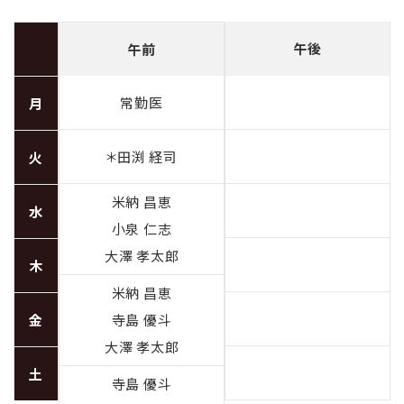
午後
午前
常勤医
月
＊田渕 経司
火
米納 昌恵
水
小泉 仁志
大澤 孝太郎
木
米納 昌恵
金
寺島 優斗
大澤 孝太郎
土
寺島 優斗