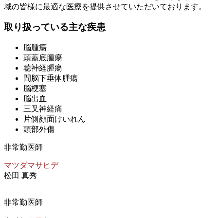
域の皆様に最適な医療を提供させていただいております。
取り扱っている主な疾患
脳腫瘍
頭蓋底腫瘍
聴神経腫瘍
間脳下垂体腫瘍
脳梗塞
脳出血
三叉神経痛
片側顔面けいれん
頭部外傷
非常勤医師
マツダマサヒデ
松田 真秀
非常勤医師