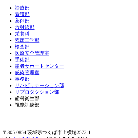
診療部
看護部
薬剤部
放射線部
栄養科
臨床工学部
検査部
医療安全管理室
手術部
患者サポートセンター
感染管理室
事務部
リハビリテーション部
リプロダクション部
歯科衛生部
視能訓練部
〒305-0854 茨城県つくば市上横場2573-1