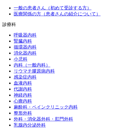
一般の患者さん
（初めて受診する方）
医療関係の方
（患者さんの紹介について）
診療科
呼吸器内科
腎臓内科
循環器内科
消化器内科
小児科
内科（一般内科）
リウマチ膠原病内科
感染症内科
血液内科
代謝内科
神経内科
心療内科
麻酔科・ペインクリニック内科
整形外科
外科・消化器外科・肛門外科
乳腺内分泌外科