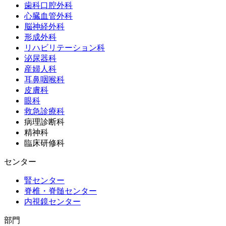
歯科口腔外科
心臓血管外科
脳神経外科
形成外科
リハビリテーション科
泌尿器科
産婦人科
耳鼻咽喉科
皮膚科
眼科
救急診療科
病理診断科
精神科
臨床研修科
センター
腎センター
脊椎・脊髄センター
内視鏡センター
部門