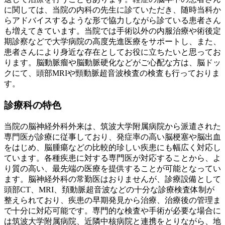
に関しては、当院の内科の先生に診ていただき、随時当科か
らアドバイスするような形で協力しながら診ている患者さん
も増えてきています。当院では手術以外の内服治療や術後定
期診察などで大学病院の高度先進医療をサポートし、また、
患者さんにより身近な存在としてお役に立ちたいと思ってお
ります。脳動脈瘤や脳動脈硬化などがご心配な方は、脳ドッ
クにて、頭部MRIや頸動脈超音波検査の検査も行っておりま
す。
診療科の特色
当院の脳神経外科外来は、筑波大学附属病院から派遣された
専門医が診療に従事しており、発症率の高い脳梗塞や脳出血
をはじめ、脳腫瘍などの比較的珍しい疾患にも幅広く対応し
ています。各種疾患に対する専門医が対応することから、よ
り質の高い、最先端の医療を提供することが可能となってい
ます。脳神経外科の常勤医はおりませんが、診療設備として
頭部CT、MRI、頚動脈超音波などの十分な診療検査体制が
整えられており、疾患の早期発見から治療、治療後の管理ま
で十分に対応可能です。専門的な検査や手術が必要な場合に
は筑波大学附属病院、近隣中核病院と連携をとりながら、地