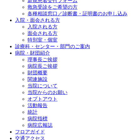
新規患者受付フォーム
救急受診をご希望の方
各種相談窓口／診断書・証明書のお申し込み
入院・面会される方
入院される方
面会される方
特別室・個室
診療科・センター・部門のご案内
病院・財団紹介
理事長ご挨拶
病院長ご挨拶
財団概要
関連施設
当院について
当院からのお願い
オプトアウト
活動報告
統計
病院指標
病院広報誌
フロアガイド
交通アクセス