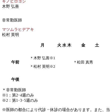
キノヒロヨシ
木野 弘善
非常勤医師
マツムラヒデアキ
松村 英明
月
火
水
木
金
土
＊木野 弘善
※1
午前
＊松田 真秀
＊松村 英明
※2
午後
＊非常勤医師
※1：第2･4週のみ
※2：第1･3･5週のみ
※医師の都合により代診・休診の場合があります。また、当