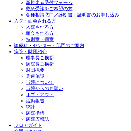
新規患者受付フォーム
救急受診をご希望の方
各種相談窓口／診断書・証明書のお申し込み
入院・面会される方
入院される方
面会される方
特別室・個室
診療科・センター・部門のご案内
病院・財団紹介
理事長ご挨拶
病院長ご挨拶
財団概要
関連施設
当院について
当院からのお願い
オプトアウト
活動報告
統計
病院指標
病院広報誌
フロアガイド