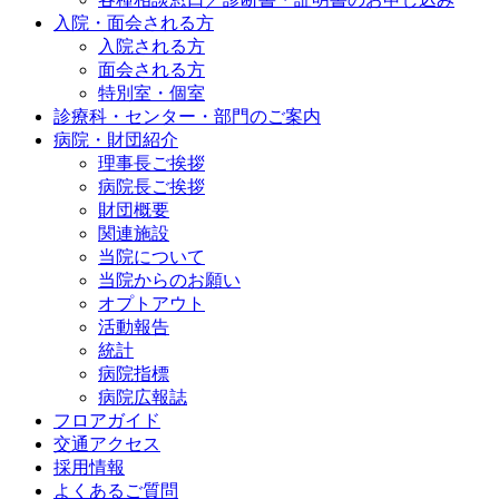
入院・面会される方
入院される方
面会される方
特別室・個室
診療科・センター・部門のご案内
病院・財団紹介
理事長ご挨拶
病院長ご挨拶
財団概要
関連施設
当院について
当院からのお願い
オプトアウト
活動報告
統計
病院指標
病院広報誌
フロアガイド
交通アクセス
採用情報
よくあるご質問