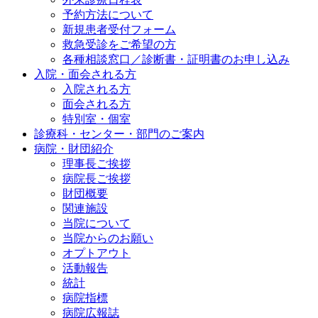
予約方法について
新規患者受付フォーム
救急受診をご希望の方
各種相談窓口／診断書・証明書のお申し込み
入院・面会される方
入院される方
面会される方
特別室・個室
診療科・センター・部門のご案内
病院・財団紹介
理事長ご挨拶
病院長ご挨拶
財団概要
関連施設
当院について
当院からのお願い
オプトアウト
活動報告
統計
病院指標
病院広報誌