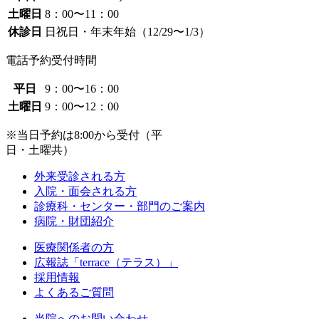
土曜日
8：00〜11：00
休診日
日祝日・年末年始（12/29〜1/3）
電話予約受付時間
平日
9：00〜16：00
土曜日
9：00〜12：00
※当日予約は8:00から受付（平
日・土曜共）
外来受診される方
入院・面会される方
診療科・センター・部門のご案内
病院・財団紹介
医療関係者の方
広報誌「terrace（テラス）」
採用情報
よくあるご質問
当院へのお問い合わせ