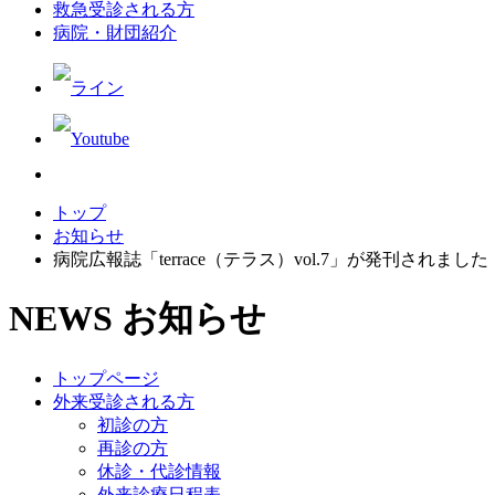
救急受診される方
病院・財団紹介
トップ
お知らせ
病院広報誌「terrace（テラス）vol.7」が発刊されました
NEWS
お知らせ
トップページ
外来受診される方
初診の方
再診の方
休診・代診情報
外来診療日程表