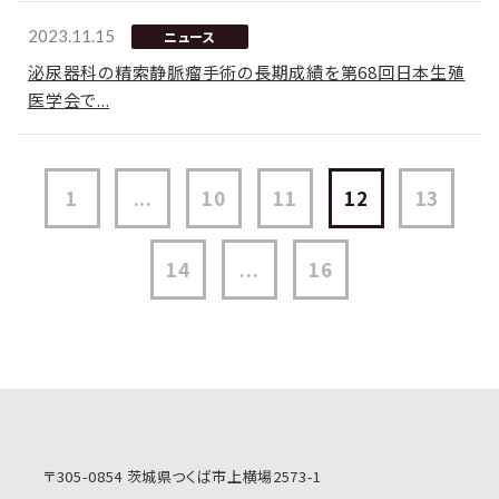
2023.11.15
ニュース
泌尿器科の精索静脈瘤手術の長期成績を第68回日本生殖
医学会で...
1
...
10
11
12
13
14
...
16
〒305-0854 茨城県つくば市上横場2573-1