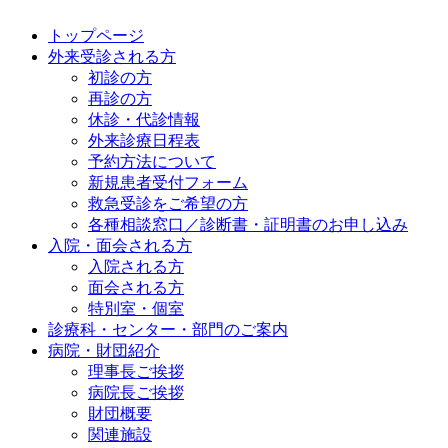
トップページ
外来受診される方
初診の方
再診の方
休診・代診情報
外来診療日程表
予約方法について
新規患者受付フォーム
救急受診をご希望の方
各種相談窓口／診断書・証明書のお申し込み
入院・面会される方
入院される方
面会される方
特別室・個室
診療科・センター・部門のご案内
病院・財団紹介
理事長ご挨拶
病院長ご挨拶
財団概要
関連施設