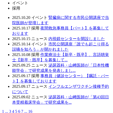
イベント
採用
2025.10.20
イベント
腎臓病に関する市民公開講座で当
院医師が登壇します
2025.10.17
採用
夜間救急事務員【パート】を募集して
おります
2025.10.15
ニュース
内視鏡センターを開設しました
2025.10.14
イベント
市民公開講座「誰でも起こり得る
誤嚥を知ろう」が開かれました
2025.10.08
採用
作業療法士【新卒・既卒】、言語聴覚
士【新卒・既卒】を募集して...
2025.09.25
ニュース
泌尿器科・山﨑医師が「日本性機
能学会」で研究成果を発表しまし...
2025.09.17
採用
事務員（健診センター）【嘱託・パー
ト】を募集しております
2025.09.17
ニュース
インフルエンザワクチン接種予約
について
2025.09.02
ニュース
泌尿器科・山﨑医師が「第43回日
本受精着床学会」で研究成果を...
1
...
3
4
5
6
7
...
16