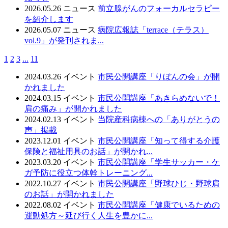
2026.05.26
ニュース
前立腺がんのフォーカルセラピー
を紹介します
2026.05.07
ニュース
病院広報誌「terrace（テラス）
vol.9」が発刊されま...
1
2
3
...
11
2024.03.26
イベント
市民公開講座「りぼんの会」が開
かれました
2024.03.15
イベント
市民公開講座「あきらめないで！
肩の痛み」が開かれました
2024.02.13
イベント
当院産科病棟への「ありがとうの
声」掲載
2023.12.01
イベント
市民公開講座「知って得する介護
保険と福祉用具のお話」が開かれ...
2023.03.20
イベント
市民公開講座「学生サッカー・ケ
ガ予防に役立つ体幹トレーニング...
2022.10.27
イベント
市民公開講座「野球ひじ・野球肩
のお話」が開かれました
2022.08.02
イベント
市民公開講座「健康でいるための
運動処方～延び行く人生を豊かに...