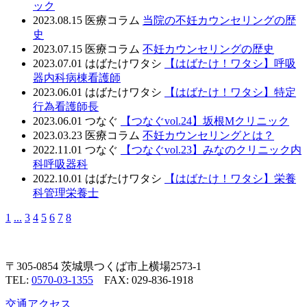
ック
2023.08.15
医療コラム
当院の不妊カウンセリングの歴
史
2023.07.15
医療コラム
不妊カウンセリングの歴史
2023.07.01
はばたけワタシ
【はばたけ！ワタシ】呼吸
器内科病棟看護師
2023.06.01
はばたけワタシ
【はばたけ！ワタシ】特定
行為看護師長
2023.06.01
つなぐ
【つなぐvol.24】坂根Mクリニック
2023.03.23
医療コラム
不妊カウンセリングとは？
2022.11.01
つなぐ
【つなぐvol.23】みなのクリニック内
科呼吸器科
2022.10.01
はばたけワタシ
【はばたけ！ワタシ】栄養
科管理栄養士
1
...
3
4
5
6
7
8
〒305-0854 茨城県つくば市上横場2573-1
TEL:
0570-03-1355
FAX: 029-836-1918
交通アクセス