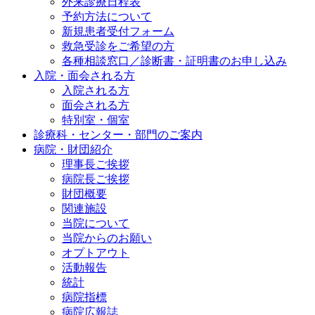
外来診療日程表
予約方法について
新規患者受付フォーム
救急受診をご希望の方
各種相談窓口／診断書・証明書のお申し込み
入院・面会される方
入院される方
面会される方
特別室・個室
診療科・センター・部門のご案内
病院・財団紹介
理事長ご挨拶
病院長ご挨拶
財団概要
関連施設
当院について
当院からのお願い
オプトアウト
活動報告
統計
病院指標
病院広報誌