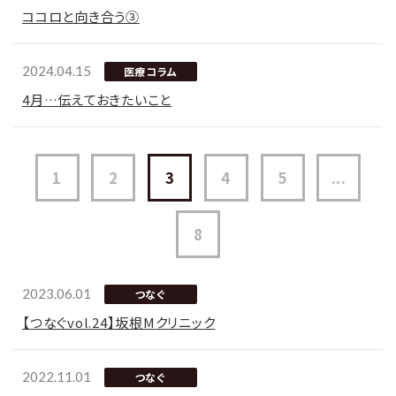
ココロと向き合う③
2024.04.15
医療コラム
4月…伝えておきたいこと
1
2
3
4
5
...
8
2023.06.01
つなぐ
【つなぐvol.24】坂根Mクリニック
2022.11.01
つなぐ